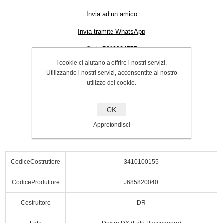
Invia ad un amico
Invia tramite WhatsApp
Cod.:
P000064575
I cookie ci aiutano a offrire i nostri servizi.
SPEDIZIONE INCLUSA
Utilizzando i nostri servizi, acconsentite al nostro
€108.00
utilizzo dei cookie.
Acquista
OK
Approfondisci
CodiceCostruttore
3410100155
CodiceProduttore
J685820040
Costruttore
DR
Lato
Destro DX (Lato Passeggero)