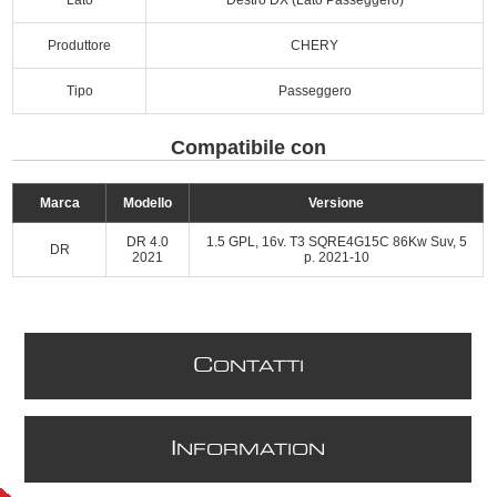
Produttore
CHERY
Tipo
Passeggero
Compatibile con
Marca
Modello
Versione
DR 4.0
1.5 GPL, 16v. T3 SQRE4G15C 86Kw Suv, 5
DR
2021
p. 2021-10
C
ONTATTI
I
NFORMATION