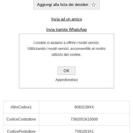
Aggiungi alla lista dei desideri
Invia ad un amico
Invia tramite WhatsApp
Cod.:
P000064220
I cookie ci aiutano a offrire i nostri servizi.
Utilizzando i nostri servizi, acconsentite al nostro
SPEDIZIONE INCLUSA
utilizzo dei cookie.
€78.00
OK
Acquista
Approfondisci
AltroCodice1
6083139XX
CodiceCostruttore
7392051K10000
CodiceProduttore
7391051K1