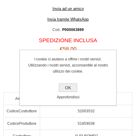
Invia ad un amico
Invia tramite WhatsApp
Cod.:
P000063899
SPEDIZIONE INCLUSA
€58.00
I cookie ci aiutano a offrire i nostri servizi.
Acquista
Utilizzando i nostri servizi, acconsentite al nostro
utilizzo dei cookie.
OK
Approfondisci
Ampere
90A
CodiceCostruttore
52003532
CodiceProduttore
51859038
Costruttore
ALFA ROMEO