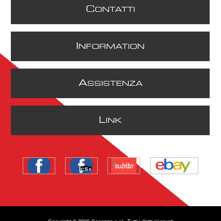
C
ONTATTI
I
NFORMATION
A
SSISTENZA
L
INK