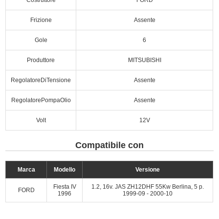
Frizione
Assente
Gole
6
Produttore
MITSUBISHI
RegolatoreDiTensione
Assente
RegolatorePompaOlio
Assente
Volt
12V
Compatibile con
Marca
Modello
Versione
Fiesta IV
1.2, 16v. JAS ZH12DHF 55Kw Berlina, 5 p.
FORD
1996
1999-09 - 2000-10