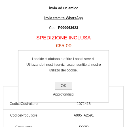
Invia ad un amico
Invia tramite WhatsApp
Cod.:
P000063623
SPEDIZIONE INCLUSA
€65.00
Acquista
I cookie ci aiutano a offrire i nostri servizi.
Utilizzando i nostri servizi, acconsentite al nostro
utilizzo dei cookie.
OK
Ampere
70A
Approfondisci
CodiceCostruttore
1071418
CodiceProduttore
A005TA2591
Costruttore
FORD