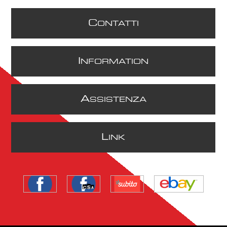
C
ONTATTI
I
NFORMATION
A
SSISTENZA
L
INK