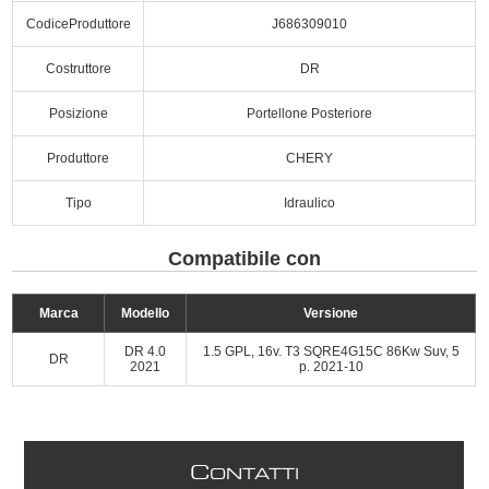
CodiceProduttore
J686309010
Costruttore
DR
Posizione
Portellone Posteriore
Produttore
CHERY
Tipo
Idraulico
Compatibile con
Marca
Modello
Versione
DR 4.0
1.5 GPL, 16v. T3 SQRE4G15C 86Kw Suv, 5
DR
2021
p. 2021-10
C
ONTATTI