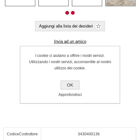
Aggiungi alla lista dei desideri
Invia ad un amico
Invia tramite WhatsApp
I cookie ci aiutano a offrire i nostri servizi.
Utilizzando i nostri servizi, acconsentite al nostro
Cod.:
P000064026
utilizzo dei cookie.
SPEDIZIONE INCLUSA
€40.00
OK
Approfondisci
Acquista
CodiceCostruttore
3430400136