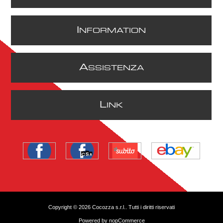
I
NFORMATION
A
SSISTENZA
L
INK
Copyright © 2026 Cocozza s.r.l.. Tutti i diritti riservati
Powered by
nopCommerce