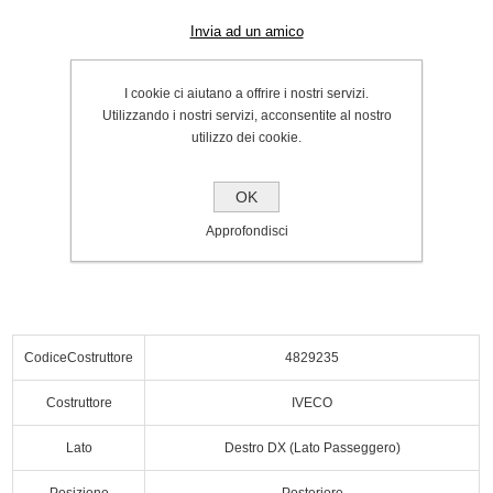
Invia ad un amico
Invia tramite WhatsApp
I cookie ci aiutano a offrire i nostri servizi.
Cod.:
P000062826
Utilizzando i nostri servizi, acconsentite al nostro
utilizzo dei cookie.
SPEDIZIONE INCLUSA
€50.00
OK
Acquista
Approfondisci
CodiceCostruttore
4829235
Costruttore
IVECO
Lato
Destro DX (Lato Passeggero)
Posizione
Posteriore