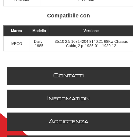
Compatibile con
Marca
Modello
Versione
Daily I
35.10 2.5 10314204 8140.21 68Kw Chassis
IVECO
1985
Cabin, 2 p. 1985-01 - 1989-12
C
ONTATTI
I
NFORMATION
A
SSISTENZA