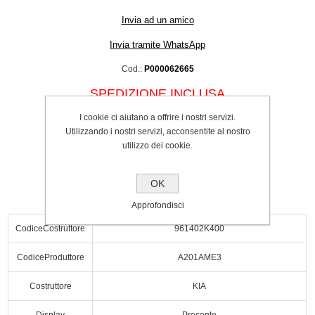
Invia ad un amico
Invia tramite WhatsApp
Cod.:
P000062665
SPEDIZIONE INCLUSA
€87.00
I cookie ci aiutano a offrire i nostri servizi.
Utilizzando i nostri servizi, acconsentite al nostro
Acquista
utilizzo dei cookie.
OK
Approfondisci
CodiceCostruttore
961402K400
CodiceProduttore
A201AME3
Costruttore
KIA
Display
Presente