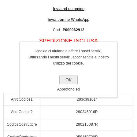
Invia ad un amico
Invia tramite WhatsApp
Cod.:
P000062912
SPEDIZIONE INCLUSA
€227.00
I cookie ci aiutano a offrire i nostri servizi.
Utilizzando i nostri servizi, acconsentite al nostro
Acquista
utilizzo dei cookie.
OK
Approfondisci
AltroCodice1
283c39101r
AltroCodice2
280346916R
CodiceCostruttore
280215087R
CodiceProduttore
259150730R