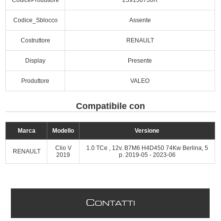
Codice_Sblocco
Assente
Costruttore
RENAULT
Display
Presente
Produttore
VALEO
Compatibile con
Marca
Modello
Versione
Clio V
1.0 TCe , 12v. B7M6 H4D450 74Kw Berlina, 5
RENAULT
2019
p. 2019-05 - 2023-06
C
ONTATTI