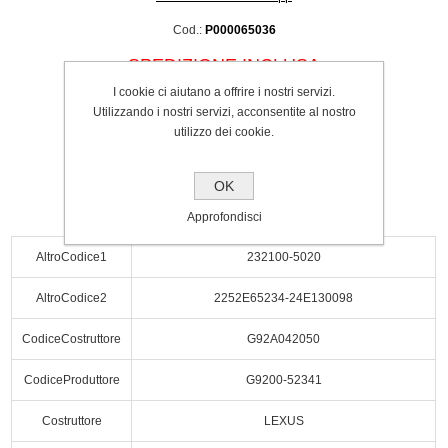
Cod.:
P000065036
SPEDIZIONE INCLUSA
€280.00
I cookie ci aiutano a offrire i nostri servizi.
Utilizzando i nostri servizi, acconsentite al nostro
utilizzo dei cookie.
Acquista
OK
Approfondisci
AltroCodice1
232100-5020
AltroCodice2
2252E65234-24E130098
CodiceCostruttore
G92A042050
CodiceProduttore
G9200-52341
Costruttore
LEXUS