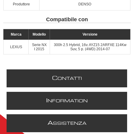
Produttore
DENSO
Compatibile con
Marca
Modello
Versione
Serie NX
300h 2.5 Hybrid, 16v. AYZ15 2ARFXE 114Kw
LEXUS
I 2015
Suv, 5 p. (4WD) 2014-07
C
ONTATTI
I
NFORMATION
A
SSISTENZA