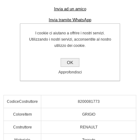
Invia ad un amico
Invia tramite WhatsApp
Cod.:
P000063322
I cookie ci aiutano a offrire i nostri servizi.
Utilizzando i nostri servizi, acconsentite al nostro
SPEDIZIONE INCLUSA
utilizzo dei cookie.
€48.00
OK
Acquista
Approfondisci
CodiceCostruttore
8200081773
ColoreItem
GRIGIO
Costruttore
RENAULT
Materiale
Tessuto