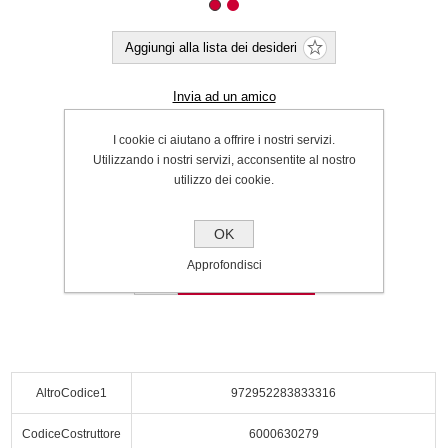
Aggiungi alla lista dei desideri
Invia ad un amico
Invia tramite WhatsApp
I cookie ci aiutano a offrire i nostri servizi.
Utilizzando i nostri servizi, acconsentite al nostro
Cod.:
P000064505
utilizzo dei cookie.
SPEDIZIONE INCLUSA
€150.00
OK
Approfondisci
Acquista
AltroCodice1
972952283833316
CodiceCostruttore
6000630279