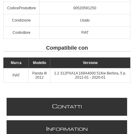
CodiceProduttore
00520591250
Condizione
Usato
Costruttore
FIAT
Compatibile con
Marca
Modello
Versione
Panda III
1.2 312PXA1A 169A4000 51Kw Berlina, 5 p.
FIAT
2012
2012-01 - 2020-01
C
ONTATTI
I
NFORMATION