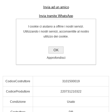
Invia ad un amico
Invia tramite WhatsApp
Cod.:
P000063159
I cookie ci aiutano a offrire i nostri servizi.
Utilizzando i nostri servizi, acconsentite al nostro
SPEDIZIONE INCLUSA
utilizzo dei cookie.
€68.00
OK
Acquista
Approfondisci
CodiceCostruttore
3101500019
CodiceProduttore
220731210322
Condizione
Usato
Costruttore
DR