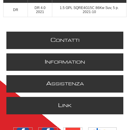
DR 4.0
1.5 GPL SQRE4G15C 86Kw Suv, 5 p.
DR
2021
2021-10
C
ONTATTI
I
NFORMATION
A
SSISTENZA
L
INK