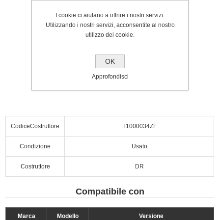
Cod.:
P000063188
I cookie ci aiutano a offrire i nostri servizi.
Utilizzando i nostri servizi, acconsentite al nostro
SPEDIZIONE INCLUSA
utilizzo dei cookie.
€58.00
OK
Acquista
Approfondisci
CodiceCostruttore
T1000034ZF
Condizione
Usato
Costruttore
DR
Compatibile con
Marca
Modello
Versione