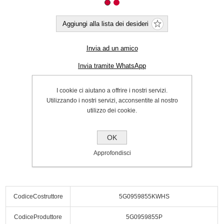
Aggiungi alla lista dei desideri
Invia ad un amico
Invia tramite WhatsApp
Cod.:
P000063606
I cookie ci aiutano a offrire i nostri servizi.
SPEDIZIONE INCLUSA
Utilizzando i nostri servizi, acconsentite al nostro
utilizzo dei cookie.
€38.00
OK
Acquista
Approfondisci
CodiceCostruttore
5G0959855KWHS
CodiceProduttore
5G0959855P