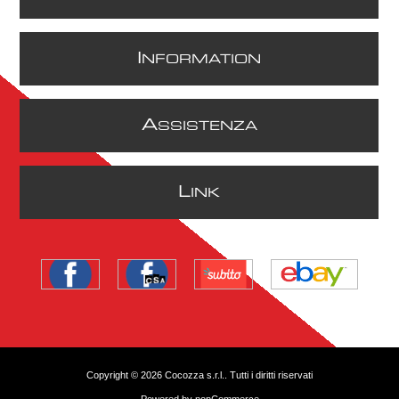
I
NFORMATION
A
SSISTENZA
L
INK
Copyright © 2026 Cocozza s.r.l.. Tutti i diritti riservati
Powered by
nopCommerce