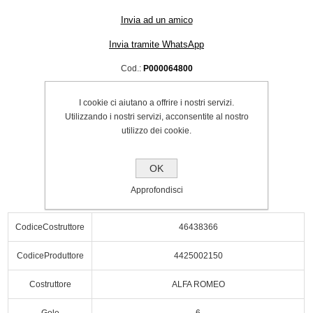
Invia ad un amico
Invia tramite WhatsApp
Cod.:
P000064800
SPEDIZIONE INCLUSA
I cookie ci aiutano a offrire i nostri servizi.
€70.00
Utilizzando i nostri servizi, acconsentite al nostro
utilizzo dei cookie.
Acquista
OK
Approfondisci
CodiceCostruttore
46438366
CodiceProduttore
4425002150
Costruttore
ALFA ROMEO
Gole
6