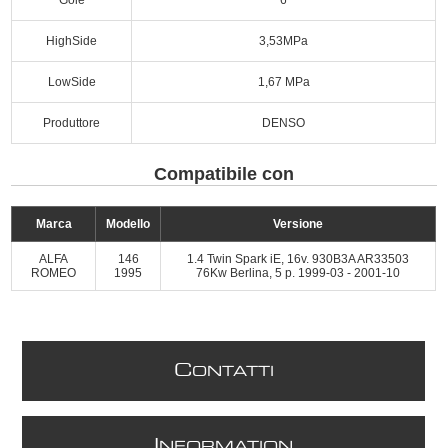
HighSide
3,53MPa
LowSide
1,67 MPa
Produttore
DENSO
Compatibile con
Marca
Modello
Versione
ALFA
146
1.4 Twin Spark iE, 16v. 930B3A AR33503
ROMEO
1995
76Kw Berlina, 5 p. 1999-03 - 2001-10
C
ONTATTI
I
NFORMATION