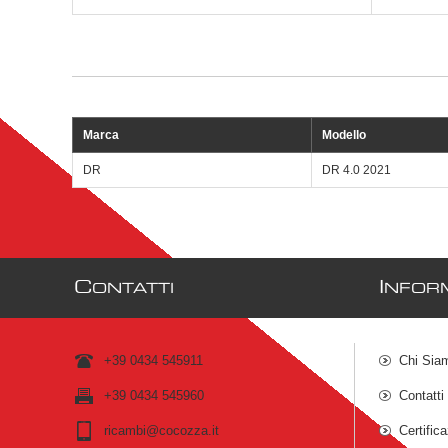
Marca
Modello
DR
DR 4.0 2021
C
I
ONTATTI
NFOR
+39 0434 545911
Chi Sia
+39 0434 545960
Contatti
ricambi@cocozza.it
Certific