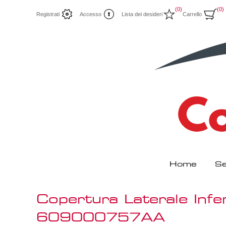
(0)
(0)
Registrati
Accesso
Lista dei desideri
Carrello
Home
Se
Copertura Laterale In
609000757AA