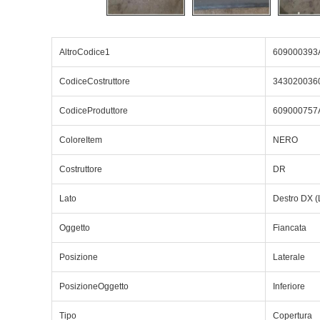
AltroCodice1
609000393
CodiceCostruttore
343020036
CodiceProduttore
609000757
ColoreItem
NERO
Costruttore
DR
Lato
Destro DX (
Oggetto
Fiancata
Posizione
Laterale
PosizioneOggetto
Inferiore
Tipo
Copertura