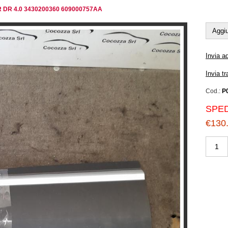
 DR DR 4.0 3430200360 609000757AA
Aggiu
Invia a
Invia t
Cod.:
P
SPED
€130