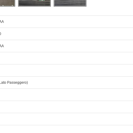
AA
0
AA
Lato Passeggero)