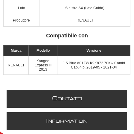
Lato
Sinistro SX (Lato Guida)
Produttore
RENAULT
Compatibile con
Marca
Modello
Versione
Kangoo
1.5 Blue dCi FW K9K872 70Kw Combi
RENAULT
Express III
Cab, 4 p. 2019-05 - 2021-04
2013
C
ONTATTI
I
NFORMATION