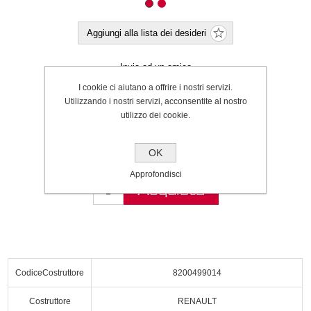
Aggiungi alla lista dei desideri
Invia ad un amico
I cookie ci aiutano a offrire i nostri servizi.
Invia tramite WhatsApp
Utilizzando i nostri servizi, acconsentite al nostro
Cod.:
P000063787
utilizzo dei cookie.
SPEDIZIONE INCLUSA
OK
€48.00
Approfondisci
Acquista
CodiceCostruttore
8200499014
Costruttore
RENAULT