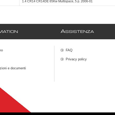
1.4 CR14 CR14DE 65Kw Multispace, 5 p. 2006-01
A
MATION
SSISTENZA
mo
FAQ
Privacy policy
azioni e documenti