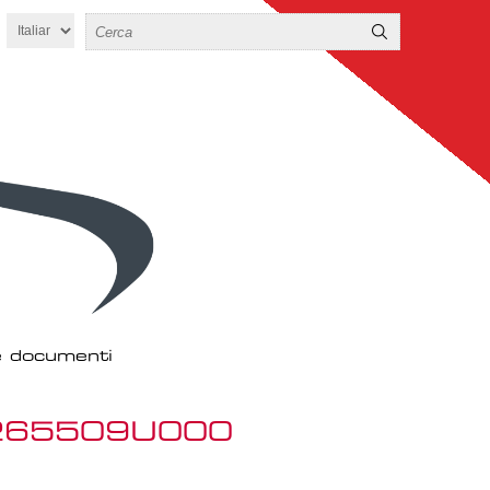
 e documenti
I 265509U000