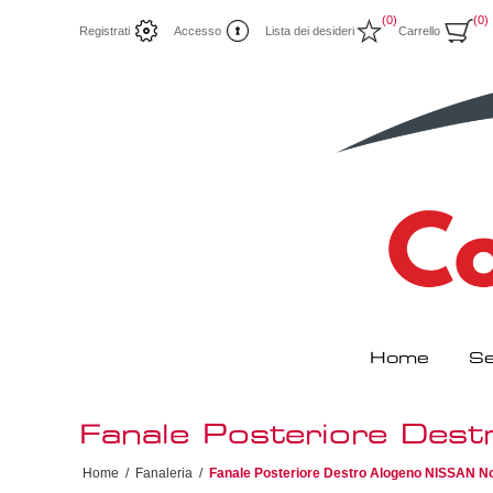
(0)
(0)
Registrati
Accesso
Lista dei desideri
Carrello
Home
Se
Fanale Posteriore De
Home
/
Fanaleria
/
Fanale Posteriore Destro Alogeno NISSAN N