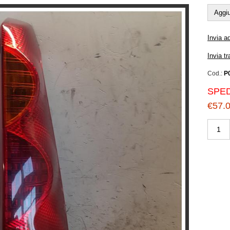
Aggiu
Invia a
Invia t
Cod.:
P
SPED
€57.