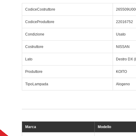
CodiceCostruttore
265509U00
CodiceProduttore
22016752
Condizione
Usato
Costruttore
NISSAN
Lato
Destro DX (
Produttore
KOITO
TipoLampada
Alogeno
Marca
Modello