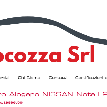
rvizi
Chi Siamo
Contatti
Certificazioni
stro Alogeno NISSAN Note 
ote I 265509U000