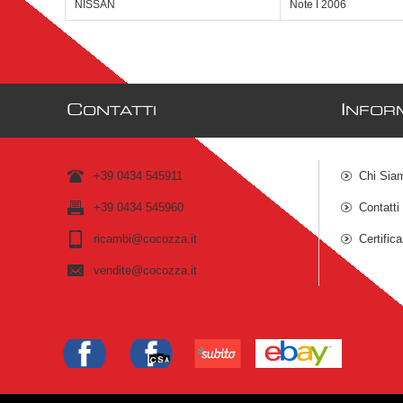
NISSAN
Note I 2006
C
I
ONTATTI
NFOR
+39 0434 545911
Chi Sia
+39 0434 545960
Contatti
ricambi@cocozza.it
Certific
vendite@cocozza.it