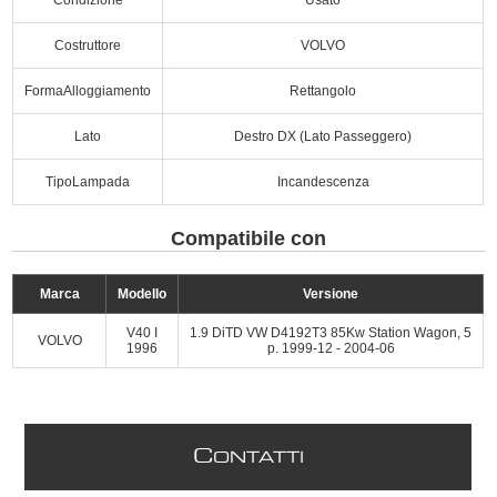
Condizione
Usato
Costruttore
VOLVO
FormaAlloggiamento
Rettangolo
Lato
Destro DX (Lato Passeggero)
TipoLampada
Incandescenza
Compatibile con
Marca
Modello
Versione
V40 I
1.9 DiTD VW D4192T3 85Kw Station Wagon, 5
VOLVO
1996
p. 1999-12 - 2004-06
C
ONTATTI