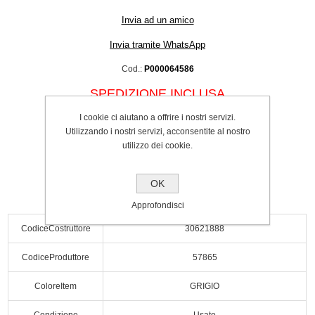
Invia ad un amico
Invia tramite WhatsApp
Cod.:
P000064586
SPEDIZIONE INCLUSA
€47.00
I cookie ci aiutano a offrire i nostri servizi.
Utilizzando i nostri servizi, acconsentite al nostro
Acquista
utilizzo dei cookie.
OK
Approfondisci
CodiceCostruttore
30621888
CodiceProduttore
57865
ColoreItem
GRIGIO