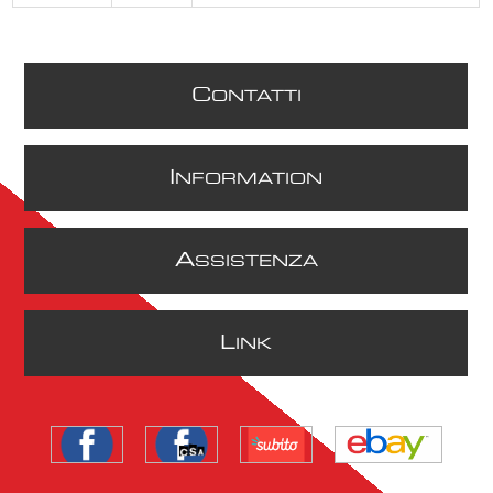
C
ONTATTI
I
NFORMATION
A
SSISTENZA
L
INK