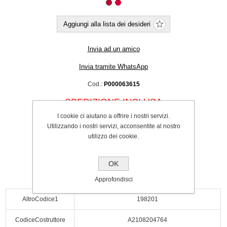
Aggiungi alla lista dei desideri
Invia ad un amico
Invia tramite WhatsApp
Cod.:
P000063615
SPEDIZIONE INCLUSA
€47.00
I cookie ci aiutano a offrire i nostri servizi.
Utilizzando i nostri servizi, acconsentite al nostro
utilizzo dei cookie.
Acquista
OK
Approfondisci
AltroCodice1
198201
CodiceCostruttore
A2108204764