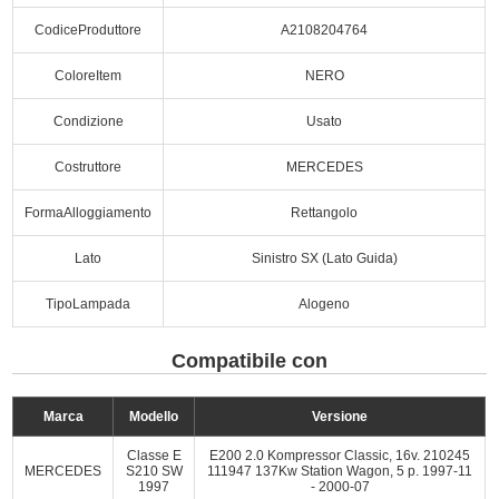
CodiceProduttore
A2108204764
ColoreItem
NERO
Condizione
Usato
Costruttore
MERCEDES
FormaAlloggiamento
Rettangolo
Lato
Sinistro SX (Lato Guida)
TipoLampada
Alogeno
Compatibile con
Marca
Modello
Versione
Classe E
E200 2.0 Kompressor Classic, 16v. 210245
MERCEDES
S210 SW
111947 137Kw Station Wagon, 5 p. 1997-11
1997
- 2000-07