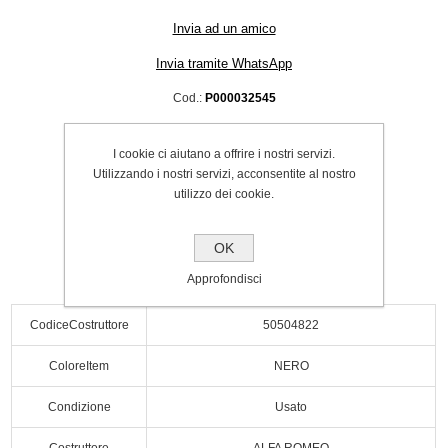
Invia ad un amico
Invia tramite WhatsApp
Cod.:
P000032545
SPEDIZIONE INCLUSA
I cookie ci aiutano a offrire i nostri servizi.
€42.00
Utilizzando i nostri servizi, acconsentite al nostro
utilizzo dei cookie.
Acquista
OK
Approfondisci
CodiceCostruttore
50504822
ColoreItem
NERO
Condizione
Usato
Costruttore
ALFA ROMEO