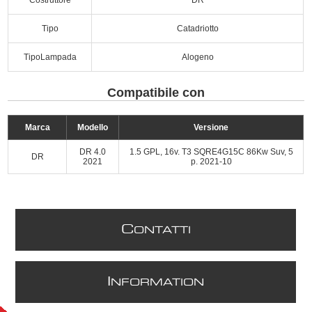
Tipo
Catadriotto
TipoLampada
Alogeno
Compatibile con
Marca
Modello
Versione
DR 4.0
1.5 GPL, 16v. T3 SQRE4G15C 86Kw Suv, 5
DR
2021
p. 2021-10
C
ONTATTI
I
NFORMATION