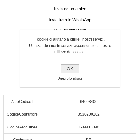
Invia ad un amico
Invia tramite WhatsApp
Cod.:
P000064546
I cookie ci aiutano a offrire i nostri servizi.
SPEDIZIONE INCLUSA
Utilizzando i nostri servizi, acconsentite al nostro
€46.00
utilizzo dei cookie.
Acquista
OK
Approfondisci
AltroCodice1
64008400
CodiceCostruttore
3530200102
CodiceProduttore
J684416040
Costruttore
DR