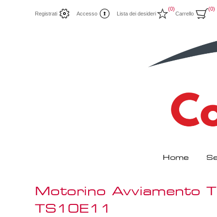
(0)
(0)
Registrati
Accesso
Lista dei desideri
Carrello
Home
Se
Motorino Avviamento
TS10E11