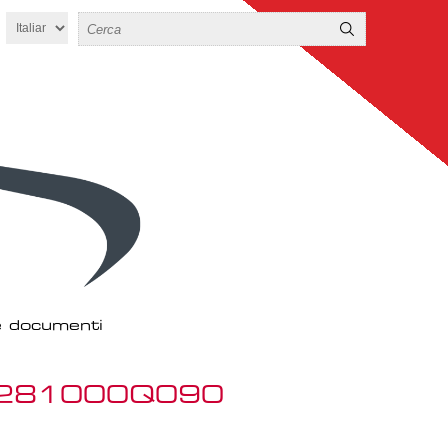
 e documenti
E 281000Q090