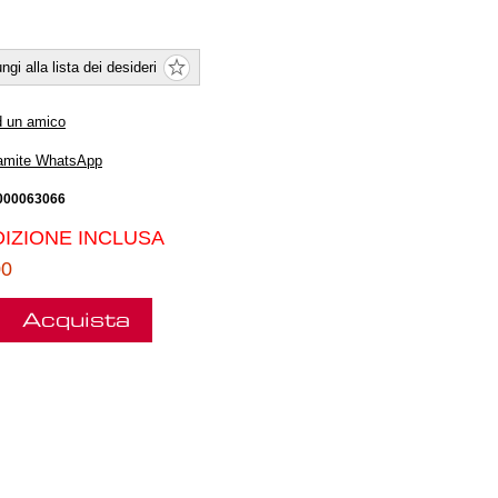
ngi alla lista dei desideri
d un amico
ramite WhatsApp
000063066
IZIONE INCLUSA
00
Acquista