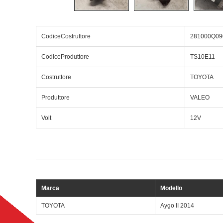
CodiceCostruttore
281000Q09
CodiceProduttore
TS10E11
Costruttore
TOYOTA
Produttore
VALEO
Volt
12V
Marca
Modello
TOYOTA
Aygo II 2014