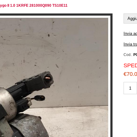
ygo II 1.0 1KRFE 281000Q090 TS10E11
Aggiu
Invia a
Invia t
Cod.:
P
SPED
€70.