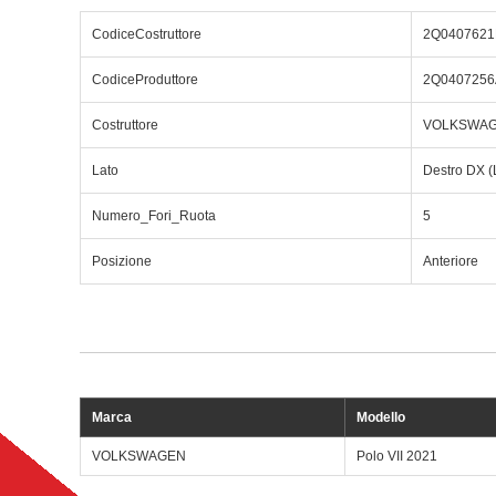
CodiceCostruttore
2Q0407621
CodiceProduttore
2Q0407256
Costruttore
VOLKSWA
Lato
Destro DX (
Numero_Fori_Ruota
5
Posizione
Anteriore
Marca
Modello
VOLKSWAGEN
Polo VII 2021