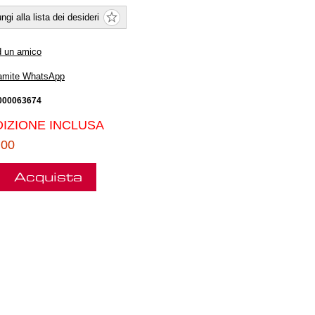
ngi alla lista dei desideri
d un amico
ramite WhatsApp
000063674
IZIONE INCLUSA
.00
Acquista