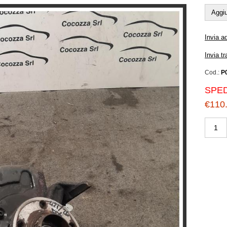
Aggiu
Invia a
Invia t
Cod.:
P
SPED
€110