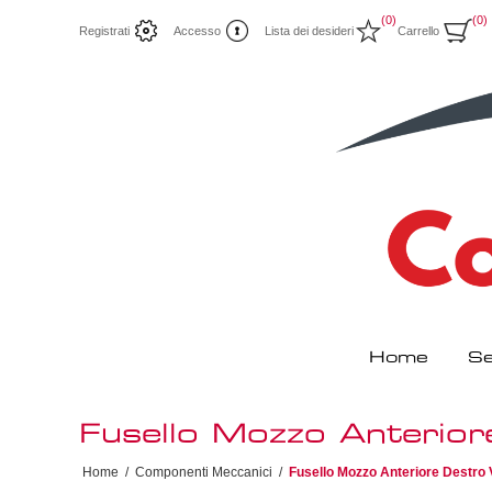
(0)
(0)
Registrati
Accesso
Lista dei desideri
Carrello
Home
Se
Fusello Mozzo Anteri
Home
/
Componenti Meccanici
/
Fusello Mozzo Anteriore Dest