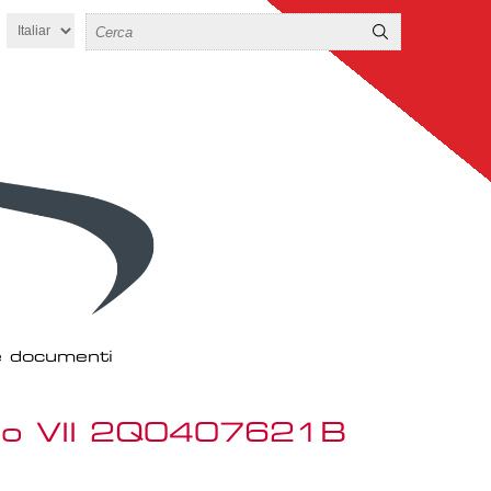
 e documenti
lo VII 2Q0407621B