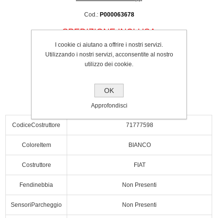
Cod.:
P000063678
SPEDIZIONE INCLUSA
€175.00
I cookie ci aiutano a offrire i nostri servizi.
Utilizzando i nostri servizi, acconsentite al nostro
utilizzo dei cookie.
Acquista
OK
Approfondisci
CodiceCostruttore
71777598
ColoreItem
BIANCO
Costruttore
FIAT
Fendinebbia
Non Presenti
SensoriParcheggio
Non Presenti