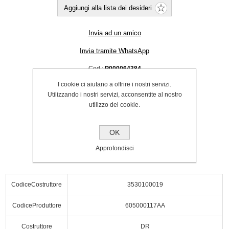
Aggiungi alla lista dei desideri
Invia ad un amico
Invia tramite WhatsApp
Cod.:
P000064384
I cookie ci aiutano a offrire i nostri servizi.
SPEDIZIONE INCLUSA
Utilizzando i nostri servizi, acconsentite al nostro
€48.00
utilizzo dei cookie.
Acquista
OK
Approfondisci
CodiceCostruttore
3530100019
CodiceProduttore
605000117AA
Costruttore
DR