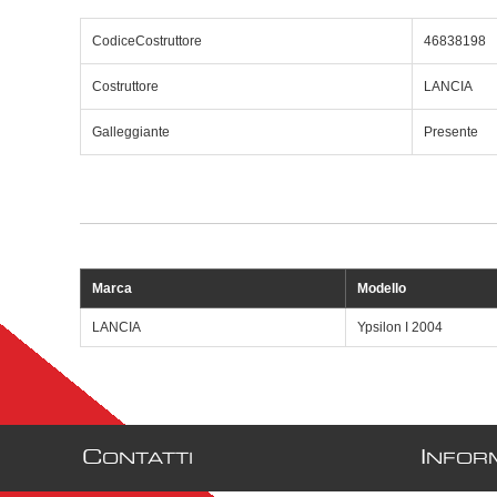
CodiceCostruttore
46838198
Costruttore
LANCIA
Galleggiante
Presente
Marca
Modello
LANCIA
Ypsilon I 2004
C
I
ONTATTI
NFOR