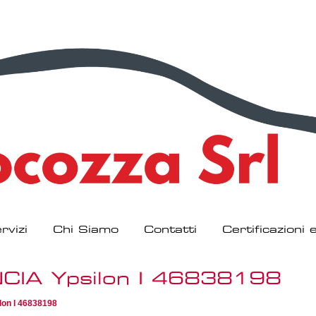
rvizi
Chi Siamo
Contatti
Certificazioni
CIA Ypsilon I 46838198
on I 46838198