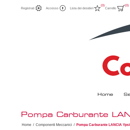
(0)
(0)
Registrati
Accesso
Lista dei desideri
Carrello
Home
Se
Pompa Carburante LAN
Home
/
Componenti Meccanici
/
Pompa Carburante LANCIA Ypsil