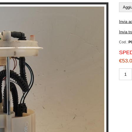
Aggiu
Invia a
Invia t
Cod.:
P
SPED
€53.