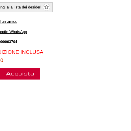
ngi alla lista dei desideri
d un amico
ramite WhatsApp
000063704
IZIONE INCLUSA
00
Acquista