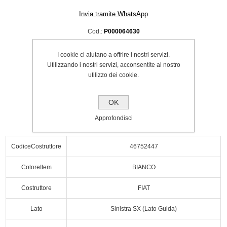
Invia tramite WhatsApp
Cod.:
P000064630
SPEDIZIONE INCLUSA
I cookie ci aiutano a offrire i nostri servizi.
€150.00
Utilizzando i nostri servizi, acconsentite al nostro
utilizzo dei cookie.
Acquista
OK
Approfondisci
CodiceCostruttore
46752447
ColoreItem
BIANCO
Costruttore
FIAT
Lato
Sinistra SX (Lato Guida)