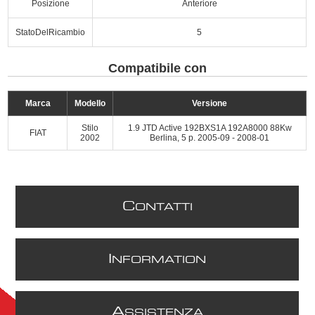
Posizione
Anteriore
StatoDelRicambio
5
Compatibile con
Marca
Modello
Versione
Stilo
1.9 JTD Active 192BXS1A 192A8000 88Kw
FIAT
2002
Berlina, 5 p. 2005-09 - 2008-01
C
ONTATTI
I
NFORMATION
A
SSISTENZA