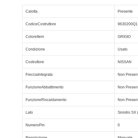
Calotta
Presente
CodiceCostruttore
9630200Q1
ColoreItem
GRIGIO
Condizione
Usato
Costruttore
NISSAN
FrecciaIntegrata
Non Presen
FunzioneAbbattimento
Non Presen
FunzioneRiscaldamento
Non Presen
Lato
Sinistro SX 
NumeroPin
0
Regolazione
Manuale