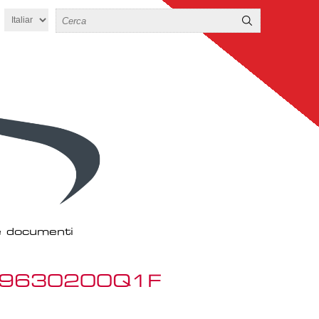
 e documenti
 I 9630200Q1F