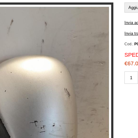
Aggiu
Invia a
Invia t
Cod.:
P
SPED
€67.