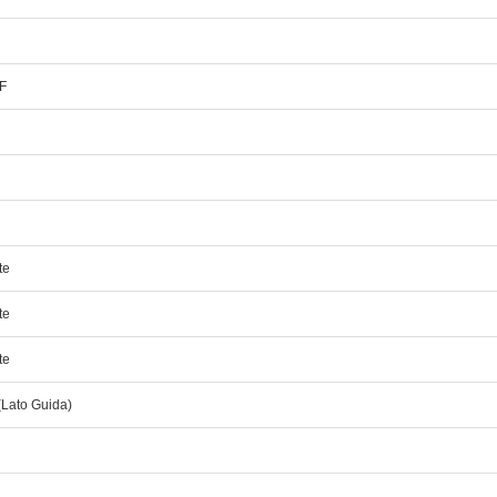
F
te
te
te
(Lato Guida)