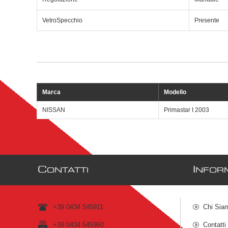
VetroSpecchio
Presente
Marca
Modello
NISSAN
Primastar I 2003
C
I
ONTATTI
NFOR
+39 0434 545911
Chi Sia
+39 0434 545960
Contatti