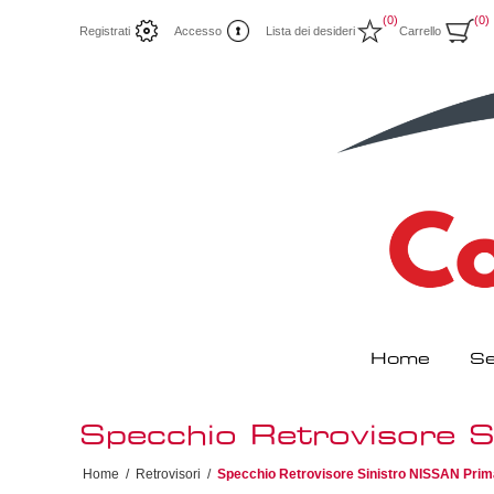
(0)
(0)
Registrati
Accesso
Lista dei desideri
Carrello
Home
Se
Specchio Retrovisore 
Home
/
Retrovisori
/
Specchio Retrovisore Sinistro NISSAN Prim