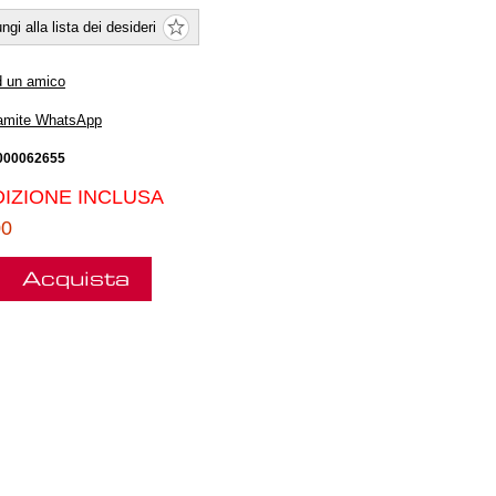
ngi alla lista dei desideri
d un amico
ramite WhatsApp
000062655
IZIONE INCLUSA
00
Acquista