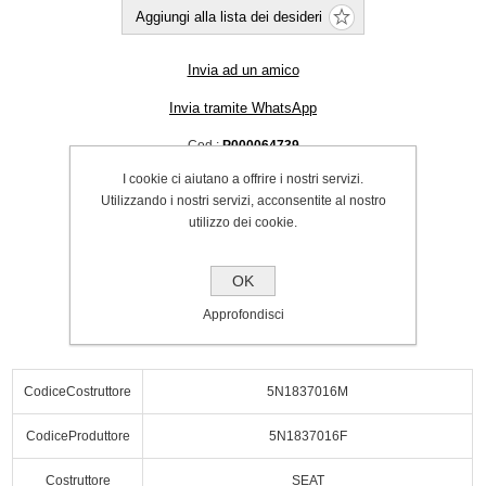
Aggiungi alla lista dei desideri
Invia ad un amico
Invia tramite WhatsApp
Cod.:
P000064739
I cookie ci aiutano a offrire i nostri servizi.
SPEDIZIONE INCLUSA
Utilizzando i nostri servizi, acconsentite al nostro
€58.00
utilizzo dei cookie.
Acquista
OK
Approfondisci
CodiceCostruttore
5N1837016M
CodiceProduttore
5N1837016F
Costruttore
SEAT