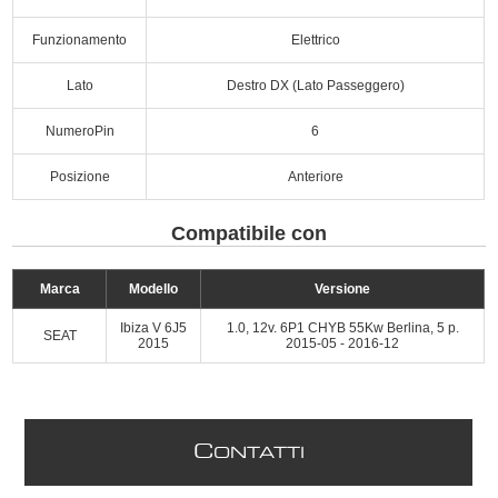
Funzionamento
Elettrico
Lato
Destro DX (Lato Passeggero)
NumeroPin
6
Posizione
Anteriore
Compatibile con
Marca
Modello
Versione
Ibiza V 6J5
1.0, 12v. 6P1 CHYB 55Kw Berlina, 5 p.
SEAT
2015
2015-05 - 2016-12
C
ONTATTI