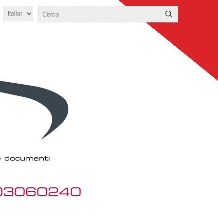
 e documenti
903060240