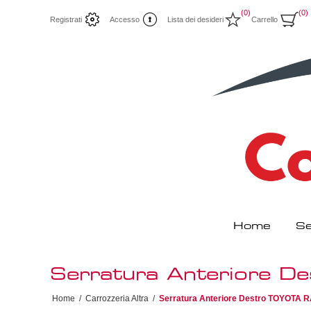
(0)
(0)
Registrati
Accesso
Lista dei desideri
Carrello
Home
Se
Serratura Anteriore 
Home
/
Carrozzeria Altra
/
Serratura Anteriore Destro TOYOTA R