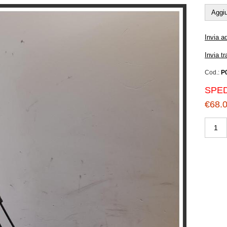
Aggiu
Invia a
Invia t
Cod.:
P
SPED
€68.