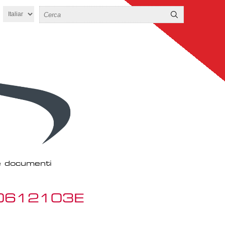
 e documenti
K0612103E