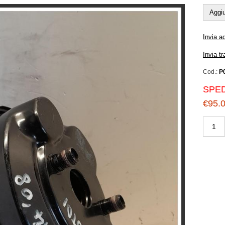
Aggiu
Invia a
Invia t
Cod.:
P
SPED
€95.