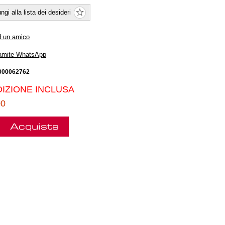
ngi alla lista dei desideri
d un amico
ramite WhatsApp
000062762
IZIONE INCLUSA
00
Acquista