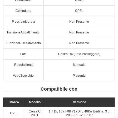
Costruttore
OPEL
FrecciaIntegrata
Non Presente
FunzioneAbbattimento
Non Presente
FunzioneRiscaldamento
Non Presente
Lato
Destro DX (Lato Passeggero)
Regolazione
Manuale
VetroSpecchio
Presente
Compatibile con
Marca
Modello
Versione
Corsa C
1.7 Di, 16v. F08 Y17DTL 48Kw Berlina, 3 p.
OPEL
2001
2000-09 - 2003-07