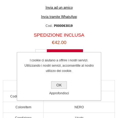
Invia ad un amico
Invia tramite WhatsApp
Cod.:
P000063019
SPEDIZIONE INCLUSA
€42.00
Acquista
I cookie ci aiutano a offrire i nostri servizi.
Utilizzando i nostri servizi, acconsentite al nostro
utilizzo dei cookie.
OK
Calotta
Presente
Approfondisci
CodiceCostruttore
24420988
ColoreItem
NERO
Condizione
Usato