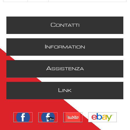
C
ONTATTI
I
NFORMATION
A
SSISTENZA
L
INK