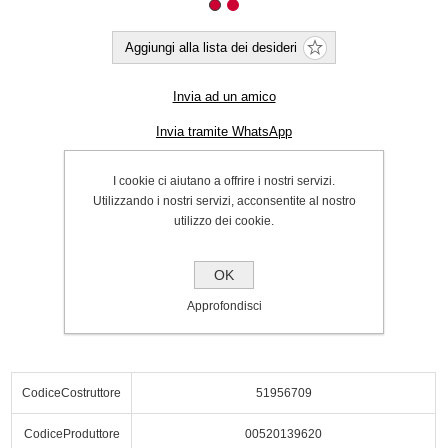
Aggiungi alla lista dei desideri
Invia ad un amico
Invia tramite WhatsApp
Cod.:
P000063770
I cookie ci aiutano a offrire i nostri servizi.
SPEDIZIONE INCLUSA
Utilizzando i nostri servizi, acconsentite al nostro
utilizzo dei cookie.
€58.00
OK
Acquista
Approfondisci
CodiceCostruttore
51956709
CodiceProduttore
00520139620