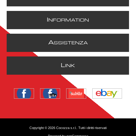
I
NFORMATION
A
SSISTENZA
L
INK
Copyright © 2026 Cocozza s.r.l.. Tutti i diritti riservati
Powered by
nopCommerce