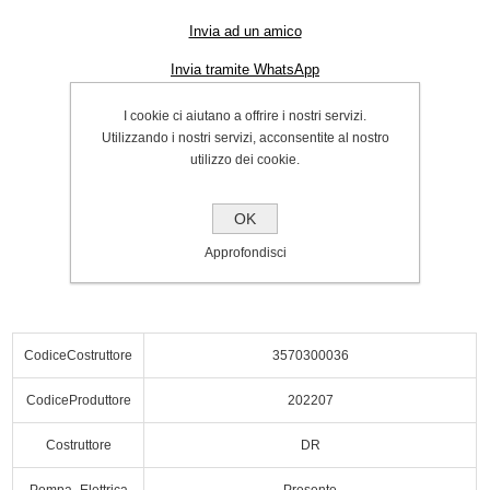
Invia ad un amico
Invia tramite WhatsApp
Cod.:
P000064293
I cookie ci aiutano a offrire i nostri servizi.
Utilizzando i nostri servizi, acconsentite al nostro
SPEDIZIONE INCLUSA
utilizzo dei cookie.
€88.00
OK
Acquista
Approfondisci
CodiceCostruttore
3570300036
CodiceProduttore
202207
Costruttore
DR
Pompa_Elettrica
Presente