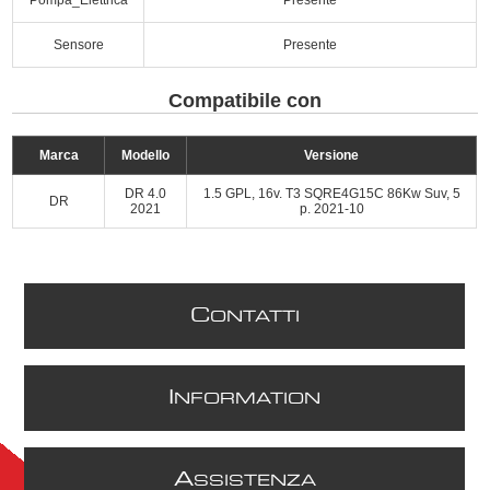
Sensore
Presente
Compatibile con
Marca
Modello
Versione
DR 4.0
1.5 GPL, 16v. T3 SQRE4G15C 86Kw Suv, 5
DR
2021
p. 2021-10
C
ONTATTI
I
NFORMATION
A
SSISTENZA