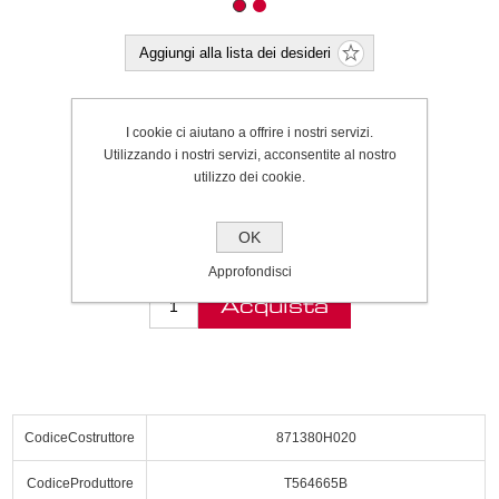
Aggiungi alla lista dei desideri
Invia ad un amico
I cookie ci aiutano a offrire i nostri servizi.
Invia tramite WhatsApp
Utilizzando i nostri servizi, acconsentite al nostro
utilizzo dei cookie.
Cod.:
P000064998
SPEDIZIONE INCLUSA
OK
€48.00
Approfondisci
Acquista
CodiceCostruttore
871380H020
CodiceProduttore
T564665B